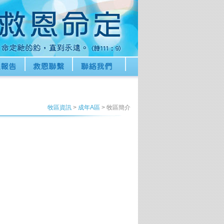
牧區資訊
>
成年A區
> 牧區簡介