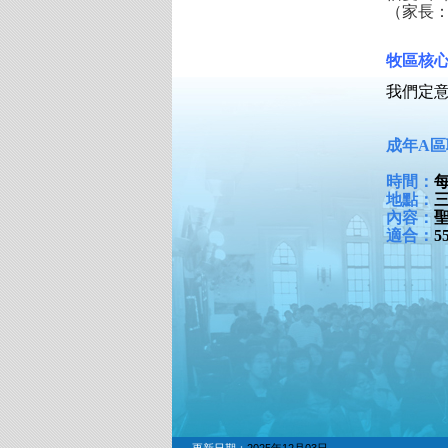
（家長
牧區核
我們定
成年A
時間：
地點：
內容：
適合：
5