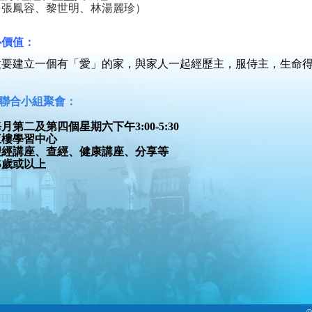
：張鳳容、黎世明、林湯麗珍）
心價值：
意要
建立一個有「愛」
的家，與家人一起經歷主，服侍主，生命
區聯合小組聚會：
每月第二及第
四個星期六下午3:00-5:30
三
樓學習中心
聖經講座、查經、健康講座、分享等
5歲或以上