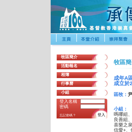
牧區簡介
牧區簡
活動報名
相簿
成年A
成立於2
行事曆
小組
區牧：
登入名稱
密碼
小組：
嗎哪組
登入
忘記密碼 ?
良善組
喜樂之
信愛+、