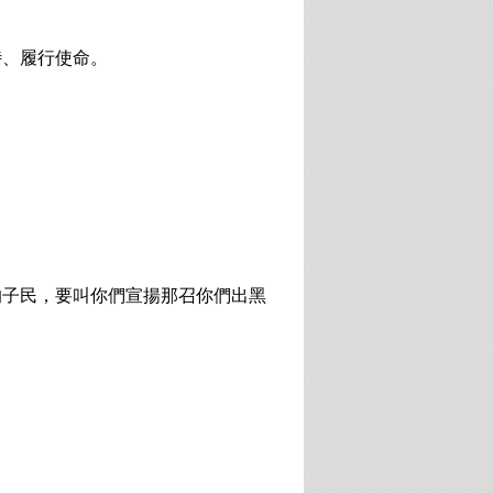
侍、履行使命。
的子民，要叫你們宣揚那召你們出黑