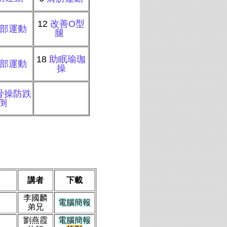
12
改善O型
部運動
腿
18
助眠瑜珈
部運動
操
骨操防跌
倒
講者
下載
李國麟
電腦簡報
弟兄
劉燕霞
電腦簡報