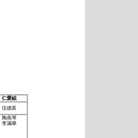
仁愛組
伍德富
陶燕琴
李滿華