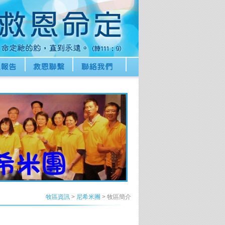
牧區資訊
>
尼希米團
> 牧區簡介