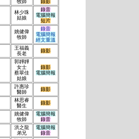
牧師
錄影
錄音
林少珠
電腦簡報
姑娘
短片
錄音
姚健偉
電腦簡報
牧師
經文重溫
王福義
錄
影
長老
郭韡韡
女士
錄影
蔡翠佳
電腦簡報
姑娘
許惠珍
錄影
醫師
林思睿
錄影
醫生
姚健偉
電腦簡報
牧師
錄音
洪之龍
電腦簡報
弟兄
錄音