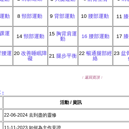
運動
8
頸部運動
9
背部運動
10
腰部運動
11
膝
踝運
15
胸背肩運
14
頸部運動
16
腰部運動
17
膝
動
動
背腰運
20
改善睡眠障
22
暢通腿部經
23
盆
21
腿步平衡
動
礙
絡
﹝返回頁頂﹞
享：
活動 / 資訊
22-06-2024 去到盡的靈修
11-11-2023
如何為主作見證