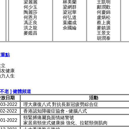
梁麗麗
林美蘭
王凱明
何少玉
梁網群
鄺潤歡
陶麗莎
梁冠華
何慶錦
何恩月
何弘道
盧炳松
馮正良
葉繼成
蔡上廣
洪之龍
佘國綸
麥鎮源
麥鑑昌
王景文
胡潤泰
展重點
建立
團友健康
展動力人生
身不老 ] 健體頻道
發放日期
活動
-03-2022
理大康復八式 對抗長新冠疲勞綜合症
-02-2022
香
港認知障礙症協會 - 健腦八式
頸緊膊痛屬負面情緒警號
-01-2022
家居肩頸坐式健康操 強化、拉鬆頸側肌肉