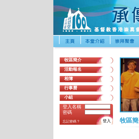
牧區簡介
活動報名
相簿
行事曆
小組
登入名稱
密碼
牧區簡
登入
忘記密碼 ?