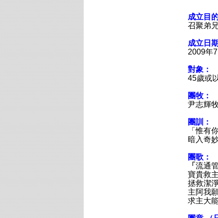
成立目
召聚弟
成立日
2009年
對象：
45歲或
團牧：
尹志輝
團訓：
「惟有
暗入奇妙
團歌：
「
流通
寶貴救
拯救潔
主阿我
求主大