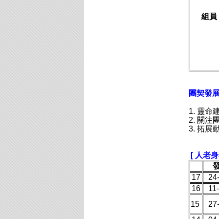
組員
團契發
1. 靈命
2.
關注
3. 拓
[ 人老
17
24
16
11
15
27