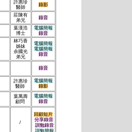
許惠珍
錄影
醫師
莊陳有
錄音
弟兄
葉漢浩
電腦簡報
博士
錄音
林巧香
電腦簡報
姊妹
電腦簡報
佘國光
錄音
弟兄
錄音
）
電腦簡報
許惠珍
錄影
醫師
電腦簡報
葉萬壽
錄音
顧問
回顧短片
分享錄音
/
訓勉錄音
訓勉簡報