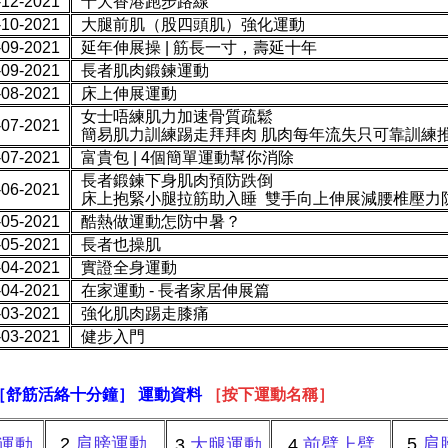
-12-2021
十大香港跑步路線
-10-2021
大腿前肌（股四頭肌）強化運動
-09-2021
延年伸展操 | 筋長一寸，壽延十年
-09-2021
長者肌肉鍛鍊運動
-08-2021
床上伸展運動
女士唔練肌力加速骨質疏鬆
-07-2021
簡易肌力訓練踢走拜拜肉 肌肉每年流失只可靠訓練
-07-2021
富貴包
| 4個簡單運動幫你消除
長者鍛鍊下身肌肉預防跌倒
-06-2021
床上抱緊小腿拉筋助入睡 雙手向上伸展減腰椎壓力
-05-2021
酷熱做運動怎防中暑？
-05-2021
長
者也操肌
-04-2021
實證全身運動
-04-2021
在家運動 -
長者家居伸展篇
-03-2021
強化肌肉踢走膝痛
-03-2021
健步入門
［舒筋活絡十分鐘］ 運動資料
［按下運動名稱］
2
肩膀運動
5
肩
運動
3
大腿運動
4
前臂上臂