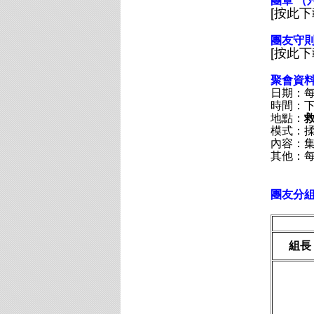
團章 （
[
按此下
團友守
[
按此下
聚會資
日期：
時間：下午
地點：
模式：
內容：
其他：每
團友分
組長