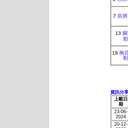
7
肩膊
13
腳
19
胸
資訊分
上載日
期
23-06-
2024
20-12-