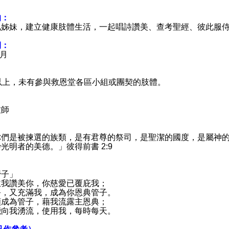
的：
兄姊妹，建立健康肢體生活，一起唱詩讚美、查考聖經、彼此服
期：
7月
以上，未有參與救恩堂各區小組或團契的肢體。
牧師
你們是被揀選的族類，是有君尊的祭司，是聖潔的國度，是屬神
光明者的美德。」彼得前書 2:9
管子」
主我讚美你，你慈愛已覆庇我；
淨，又充滿我，成為你恩典管子。
願成為管子，藉我流露主恩典；
能向我湧流，使用我，每時每天。