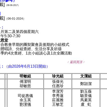
只作參考）
載
]
（08-06-2017）
則
載
]
（06-01-2024）
料：
每月第二及第四個星期六
5:30-7:30
救恩堂
揉合教會早期的團契聚會及後期的小組模式
集體唱詩、分組查經、生活分享及祈禱
季約4次查經、1次小組談心及1次全團活動
﹝返回頁頂﹞
組：
（由2026年6月13日開始）
明敏
組
珍光組
文潔組
傅潔明
張偉光
鄭頴潔
胡敏慈
任惠珍
李潔芳
劉玉薇
司徒惠儀
李秀蓮
駱景儀
余玉英
莊麗雅
馬素英
劉潔儀
王敏芝
盧 虹