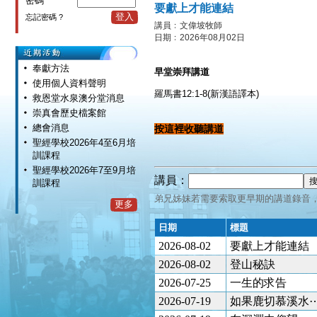
密碼
要獻上才能連結
登入
忘記密碼 ?
講員﹕文偉坡牧師
日期﹕2026年08月02日
奉獻方法
早堂崇拜講道
使用個人資料聲明
羅馬書12:1-8(新漢語譯本)
救恩堂水泉澳分堂消息
崇真會歷史檔案館
總會消息
按這裡收聽講道
聖經學校2026年4至6月培
訓課程
聖經學校2026年7至9月培
講員：
訓課程
弟兄姊妹若需要索取更早期的講道錄音
更多
日期
標題
2026-08-02
要獻上才能連結
2026-08-02
登山秘訣
2026-07-25
一生的求告
2026-07-19
如果鹿切慕溪水