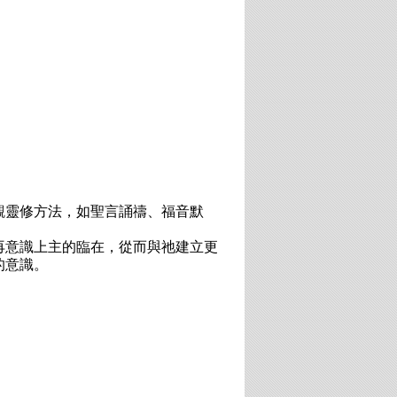
觀靈修方法，如聖言誦禱、福音默
再意識上主的臨在，從而與祂建立更
的意識。