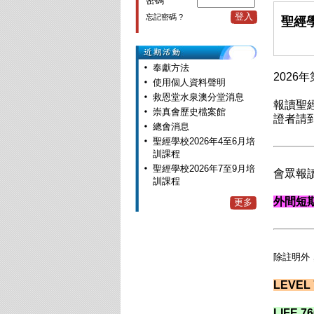
密碼
登入
忘記密碼 ?
聖經學
奉獻方法
202
使用個人資料聲明
救恩堂水泉澳分堂消息
報讀聖
崇真會歷史檔案館
證者請
總會消息
聖經學校2026年4至6月培
訓課程
聖經學校2026年7至9月培
會眾報
訓課程
外間短
更多
除註明外
LEVEL
LIFE