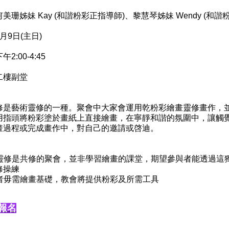
何美珊姊妹 Kay (和諧粉彩正指導師)、
黎慧琴姊妹 Wendy (和
月9日(主日)
2:00-4:45
二樓副堂
修是藝術靈修的一種。聚會中大家會運用乾粉彩繪畫靈修畫作，
用指頭將粉彩塗於畫紙上直接繪畫，在寧靜和諧的氛圍中，讓觸
畫過程或完成畫作中，對自己的邀請或啓迪。
粉彩靈修是共修的聚會，並非學習繪畫的課堂，期望參與者能透過
修操練
參加者毋需繪畫基礎，教會將提供粉彩及所需工具
報名