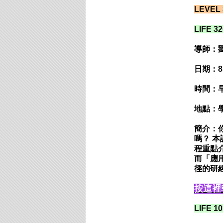
LEVE
LIFE 
導師：
日期：8
時間：早上
地點：
簡介：
嗎？ 本
程重點介
而「應用
徑的研
按這裡
LIFE 