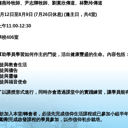
鍾燕玲牧師、尹志輝牧師、劉素欣傳道、林艷玲傳道
月12日至8月9日 (7月26日休息) (逢主日，共4堂)
午11:00-12:30
學校406室
幫助學員學習如何作主的門徒，活出健康豐盛的生命。內容包括
徒與教會生活
徒與禱告
徒與靈修
徒與福音使命
了以講授形式進行，同時亦會透過課堂中的實踐練習，讓學員能
欲加入本堂/轉會者，必須先完成信仰生活課程或已參加小組半
勵剛完成啟發課程的學員參加，以作信仰初步栽培。