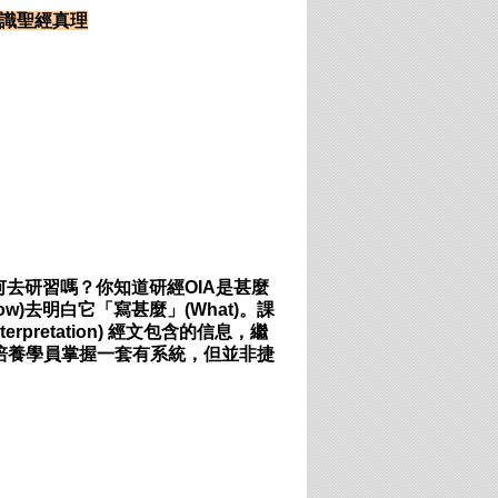
認識聖經真理
去研習嗎？你知道研經OIA是甚麼
)去明白它「寫甚麼」(What)。課
rpretation) 經文包含的信息，繼
作，培養學員掌握一套有系統，但並非捷