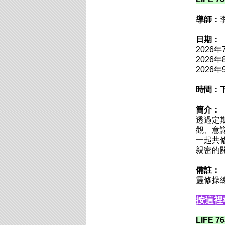
導師：
日期：
2026
2026
2026
時間：
下
簡介：
透過定
觀、意
一起共
親密的
備註：
靈修操
按這裡
LIFE 