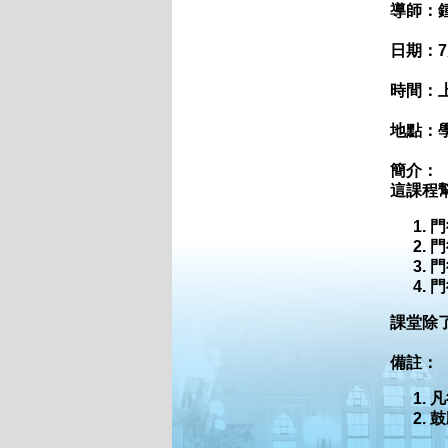
導師：
日期：7
時間：
上
地點：
簡介：
這課程
門
門
門
門
課堂除
備註：
凡
鼓