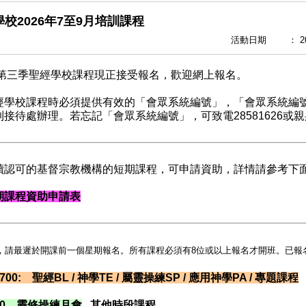
校2026年7至9月培訓課程
活動日期
：
2
6年第三季聖經學校課程現正接受報名，歡迎網上報名。
經學校課程時必須提供有效的「會眾系統編號」，「會眾系統編
到接待處辦理。若忘記「會眾系統編號」，可致電28581626或
讀認可的基督宗教機構的短期課程，可申請資助，詳情請參考下
期課程資助申請表
，請最遲於開課前一個星期報名。所有課程必須有8位或以上報名才開班。已報
 700: 聖經BL / 神學TE / 屬靈操練SP / 應用神學PA / 專題課程
 760 靈修操練月會
其他時段課程