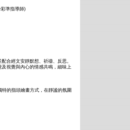
諧粉彩準指導師)
並配合經文安靜默想、祈禱、反思。
覺及視覺與內心的情感共鳴，細味上
這獨特的指頭繪畫方式，在靜謐的氛圍