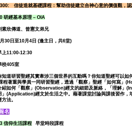
L 300: 信徒造就基礎課程：幫助信徒建立合神心意的價值觀，
320 研經基本原理 – OIA
劉素欣傳道、曾憲文弟兄
月30日至10月4日 (逢主日，共6堂)
11:00-12:30
學校405室
你知道研習聖經其實牽涉三個世界的互動嗎？你知道聖經可以如何
課程著重與學員一同研習聖經，透過「觀察」聖經「如何寫」(How
紹如何「觀察」(Observation)經文的細節及脈絡，「理解」(Inte
」(Application)經文於生活之中。藉著課堂討論與課後習
經方法。
報名
103 信仰生活課程
早堂時段課程