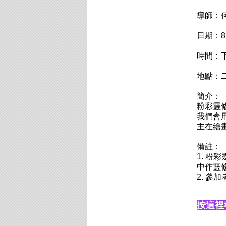
導師：
日期：8
時間：下午
地點：
簡介：
粉彩靈
我們會
主在繪
備註：
1. 
中作靈
2. 
按這裡