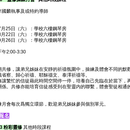
李國麟執事及或特約導師
年7月25日（六）：學校六樓鋼琴房
年8月22日（六）：學校六樓鋼琴房
年9月26日（六）：學校六樓鋼琴房
午2:00-3:30
期共修，讓弟兄姊妹在安靜的祈禱氛圍中，操練及體會不同的默
識省察、歸心祈禱、耶穌禱文、泰澤祈禱等。
修讓繁忙的信徒藉此時間空間停一停，培養自己先臨在於當下，
關係。共修亦能培育信徒感受到在聖靈内的聯繫，體會聖徒相通
練月會每次爲獨立環節，歡迎弟兄姊妹參與個別單元。
報名
763 粉彩靈修
其他時段課程