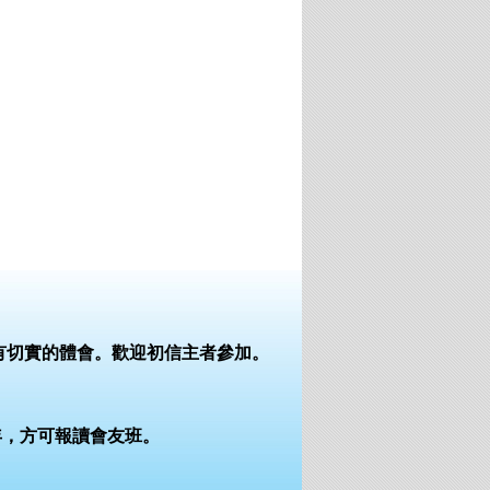
：
有切實的體會。歡迎初信主者參加。
年，方可報讀會友班。